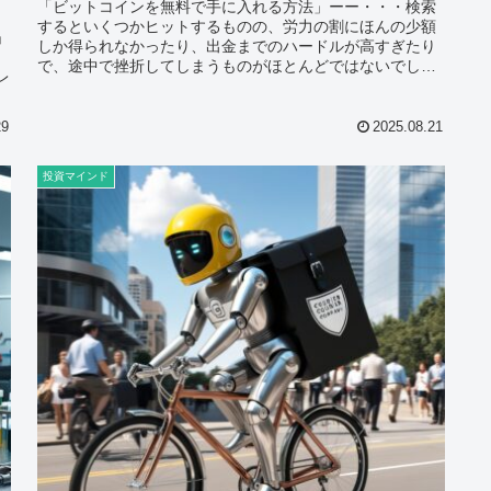
「ビットコインを無料で手に入れる方法」ーー・・・検索
するといくつかヒットするものの、労力の割にほんの少額
」
しか得られなかったり、出金までのハードルが高すぎたり
で、途中で挫折してしまうものがほとんどではないでしょ
レ
うか？ビットコイン価格が高騰した...
29
2025.08.21
投資マインド