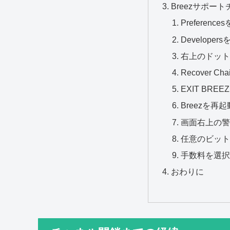
Breezサポー
Preferenc
Developer
右上のドッ
Recover Cha
EXIT BRE
Breezを
画面右上の
任意のビッ
手数料を選
おわりに