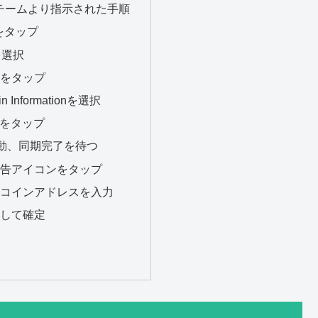
トチームより指示された手順
esをタップ
sを選択
トをタップ
in Informationを選択
EZをタップ
再起動、同期完了を待つ
警告アイコンをタップ
トコインアドレスを入力
択して確定